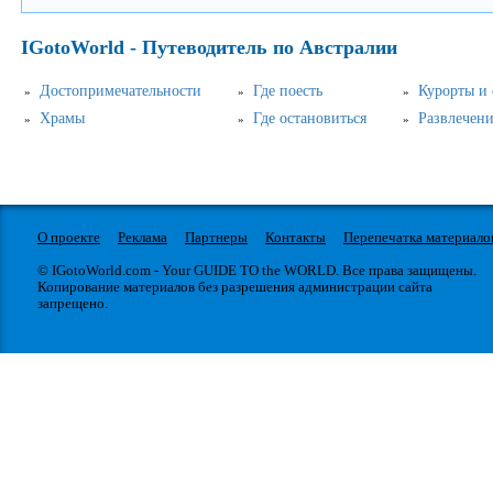
IGotoWorld - Путеводитель по Австралии
Достопримечательности
Где поесть
Курорты и
Храмы
Где остановиться
Развлечен
О проекте
Реклама
Партнеры
Контакты
Перепечатка материало
© IGotoWorld.com - Your GUIDE TO the WORLD. Все права защищены.
Копирование материалов без разрешения администрации сайта
запрещено.