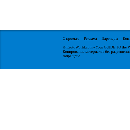
О проекте
Реклама
Партнеры
Кон
© IGotoWorld.com - Your GUIDE TO the
Копирование материалов без разрешени
запрещено.