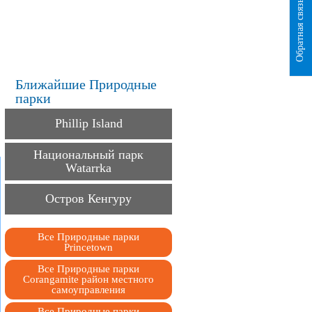
Обратная связь
Ближайшие Природные
парки
Phillip Island
Национальный парк
Watarrka
Остров Кенгуру
Все Природные парки
Princetown
Все Природные парки
Corangamite район местного
самоуправления
Все Природные парки