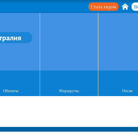
Стать гидом
В
тралия
Объекты
Маршруты
Отели