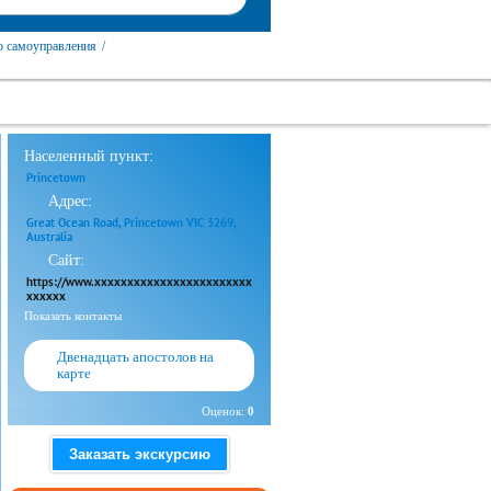
о самоуправления
/
Населенный пункт:
Princetown
Адрес:
Great Ocean Road, Princetown VIC 3269,
Australia
Сайт:
https://www.xxxxxxxxxxxxxxxxxxxxxxxx
xxxxxx
Показать контакты
Двенадцать апостолов на
карте
Оценок:
0
Заказать экскурсию