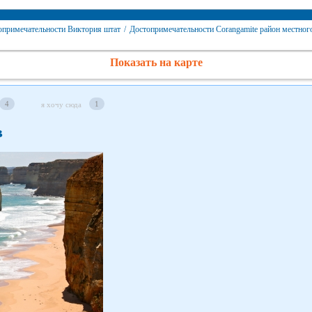
опримечательности Виктория штат
/
Достопримечательности Corangamite район местног
Показать на карте
4
1
я хочу сюда
в