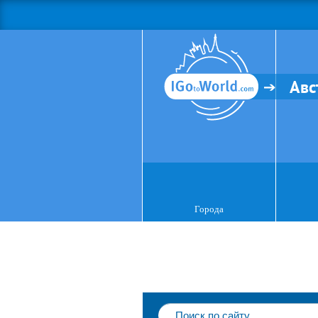
Авс
Города