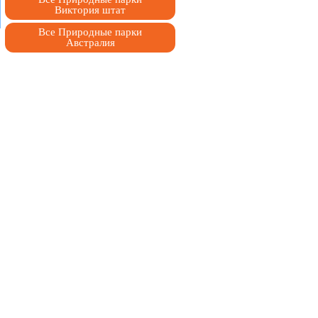
Виктория штат
Все Природные парки
Австралия