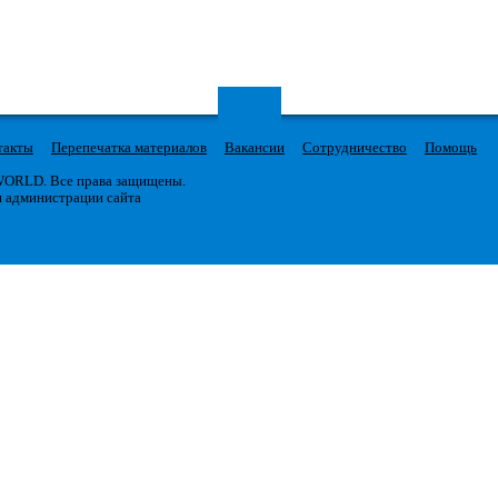
такты
Перепечатка материалов
Вакансии
Сотрудничество
Помощь
 WORLD. Все права защищены.
я администрации сайта