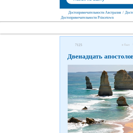
Достопримечательности Австралия
/
Дост
Достопримечательности Princetown
я был
7125
Двенадцать апостоло